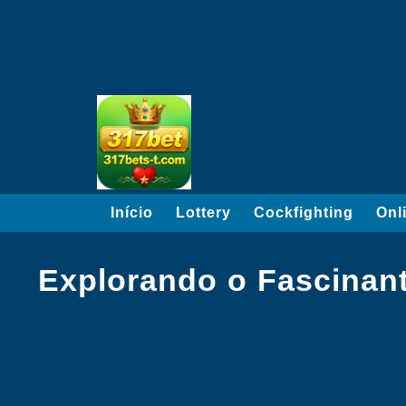
Início
Lottery
Cockfighting
Onl
Explorando o Fascinan