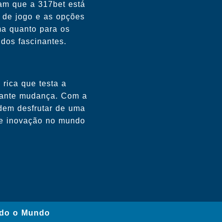
am que a 317bet está
s de jogo e as opções
ma quanto para os
dos fascinantes.
rica que testa a
tante mudança. Com a
odem desfrutar de uma
e e inovação no mundo
Todo o Mundo