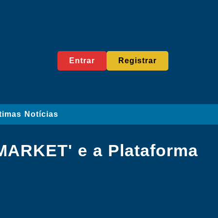
Entrar
Registrar
timas Notícias
MARKET' e a Plataforma