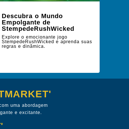
Descubra o Mundo
Empolgante de
StempedeRushWicked
Explore o emocionante jogo
StempedeRushWicked e aprenda suas
regras e dinâmica.
HTMARKET'
s com uma abordagem
gante e excitante.
'