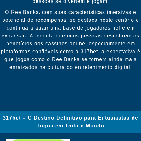
pessoas se divertem e jogam.
O ReelBanks, com suas características imersivas e
potencial de recompensa, se destaca neste cenário e
continua a atrair uma base de jogadores fiel e em
expansão. À medida que mais pessoas descobrem os
benefícios dos cassinos online, especialmente em
plataformas confiáveis como a 317bet, a expectativa é
que jogos como o ReelBanks se tornem ainda mais
enraizados na cultura do entretenimento digital.
317bet – O Destino Definitivo para Entusiastas de
Jogos em Todo o Mundo