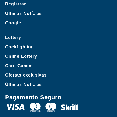
Registrar
Últimas Notícias
Google
Lottery
Cockfighting
Online Lottery
Card Games
Ofertas exclusivas
Últimas Notícias
Pagamento Seguro