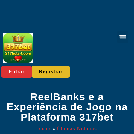
Online Lott
Ofertas ex
Últimas Not
Entrar
Registrar
ReelBanks e a
Experiência de Jogo na
Plataforma 317bet
Início
»
Últimas Notícias