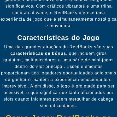
significativos. Com gráficos vibrantes e uma trilha
sonora cativante, o ReelBanks oferece uma
experiência de jogo que é simultaneamente nostálgica
e inovadora.
Características do Jogo
Uma das grandes atrações do ReelBanks são suas
características de bônus
, que incluem giros
gratuitos, multiplicadores e uma série de mini-jogos
dentro do slot principal. Esses elementos
proporcionam aos jogadores oportunidades adicionais
de ganhar e mantêm a experiência emocionante e
imprevisível. Além disso, o jogo é projetado para ser
acessível, o que significa que tanto aficionados por
slots quanto iniciantes podem mergulhar de cabeça
sem dificuldades.