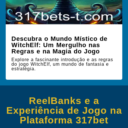
Descubra o Mundo Místico de
WitchElf: Um Mergulho nas
Regras e na Magia do Jogo
Explore a fascinante introdução e as regras
do jogo WitchElf, um mundo de fantasia e
estratégia.
ReelBanks e a
Experiência de Jogo na
Plataforma 317bet