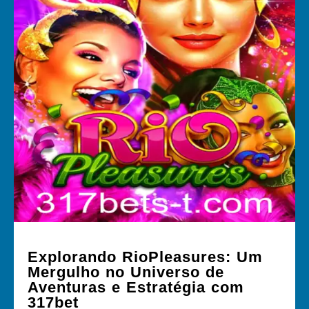
Explorando RioPleasures: Um
Mergulho no Universo de
Aventuras e Estratégia com
317bet