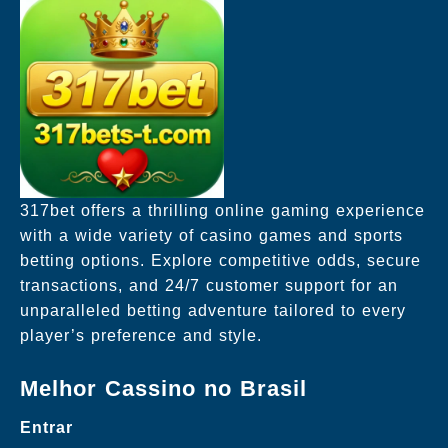
317bet offers a thrilling online gaming experience
with a wide variety of casino games and sports
betting options. Explore competitive odds, secure
transactions, and 24/7 customer support for an
unparalleled betting adventure tailored to every
player’s preference and style.
Melhor Cassino no Brasil
Entrar