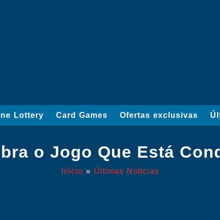
ine Lottery
Card Games
Ofertas exclusivas
Úl
ubra o Jogo Que Está Con
Início
»
Últimas Notícias