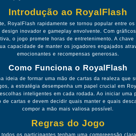
Introdução ao RoyalFlash
e, RoyalFlash rapidamente se tornou popular entre os 
 design inovador e gameplay envolvente. Com gráficos
itiva, o jogo promete horas de entretenimento. A chav
ua capacidade de manter os jogadores engajados atra
emocionantes e recompensas generosas.
Como Funciona o RoyalFlash
a ideia de formar uma mão de cartas da realeza que s
ogos, a estratégia desempenha um papel crucial em Ro
escolhas inteligentes em cada rodada. Ao iniciar uma p
 de cartas e devem decidir quais manter e quais desca
compor a mão mais valiosa possível.
Regras do Jogo
e todos os participantes tenham uma compreensão clara