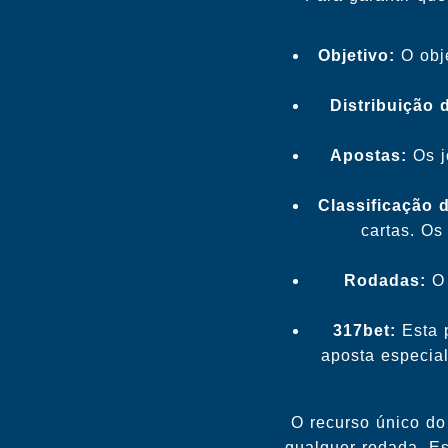
Objetivo:
O obje
Distribuição 
Apostas:
Os j
Classificação 
cartas. Os
Rodadas:
O 
317bet:
Esta 
aposta especia
O recurso único do
qualquer rodada. E