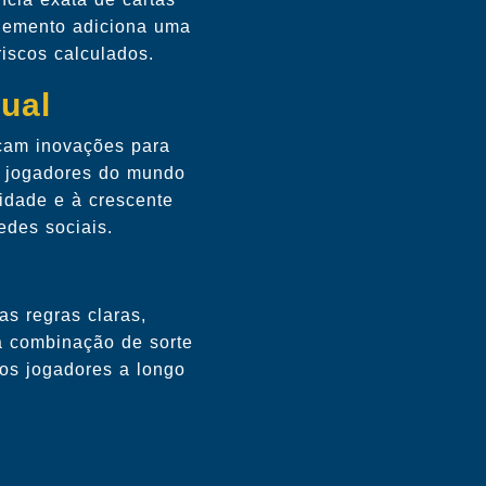
elemento adiciona uma
iscos calculados.
tual
scam inovações para
s jogadores do mundo
lidade e à crescente
edes sociais.
as regras claras,
a combinação de sorte
dos jogadores a longo