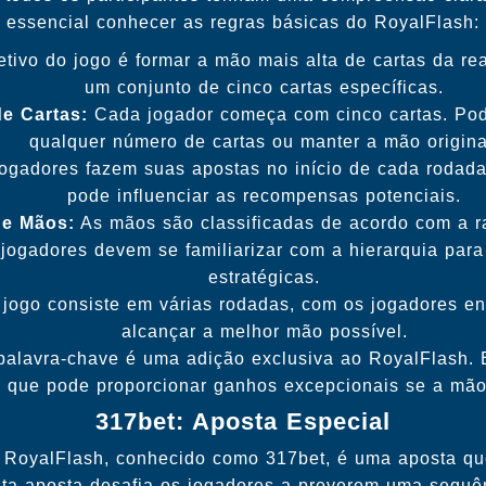
essencial conhecer as regras básicas do RoyalFlash:
tivo do jogo é formar a mão mais alta de cartas da re
um conjunto de cinco cartas específicas.
de Cartas:
Cada jogador começa com cinco cartas. Pod
qualquer número de cartas ou manter a mão origina
ogadores fazem suas apostas no início de cada rodada
pode influenciar as recompensas potenciais.
de Mãos:
As mãos são classificadas de acordo com a ra
 jogadores devem se familiarizar com a hierarquia par
estratégicas.
jogo consiste em várias rodadas, com os jogadores en
alcançar a melhor mão possível.
palavra-chave é uma adição exclusiva ao RoyalFlash. 
l que pode proporcionar ganhos excepcionais se a mão 
317bet: Aposta Especial
 RoyalFlash, conhecido como 317bet, é uma aposta qu
sta aposta desafia os jogadores a preverem uma sequên