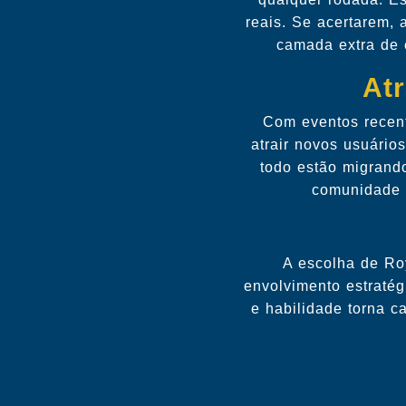
reais. Se acertarem,
camada extra de 
Atr
Com eventos recent
atrair novos usuári
todo estão migrando
comunidade d
A escolha de Roy
envolvimento estraté
e habilidade torna c