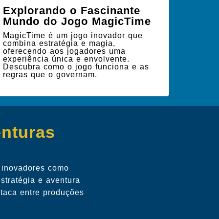
Explorando o Fascinante
Mundo do Jogo MagicTime
MagicTime é um jogo inovador que
combina estratégia e magia,
oferecendo aos jogadores uma
experiência única e envolvente.
Descubra como o jogo funciona e as
regras que o governam.
nturas
os inovadores como
stratégia e aventura
staca entre produções