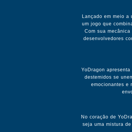
Lançado em meio a u
um jogo que combina
Com sua mecânica ú
desenvolvedores co
YoDragon apresenta 
destemidos se unem.
emocionantes e m
envo
No coração de YoDra
seja uma mistura de 