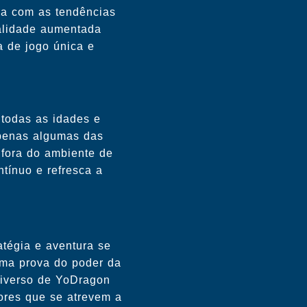
ha com as tendências
ealidade aumentada
 de jogo única e
 todas as idades e
 apenas algumas das
fora do ambiente de
tínuo e refresca a
tégia e aventura se
uma prova do poder da
niverso de YoDragon
ores que se atrevem a