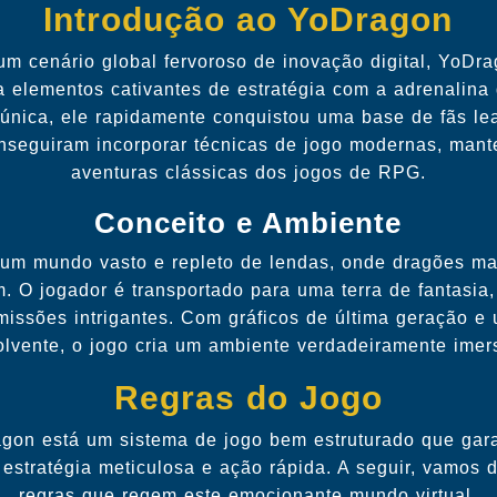
Introdução ao YoDragon
m cenário global fervoroso de inovação digital, YoDr
 elementos cativantes de estratégia com a adrenalin
nica, ele rapidamente conquistou uma base de fãs lea
nseguiram incorporar técnicas de jogo modernas, mant
aventuras clássicas dos jogos de RPG.
Conceito e Ambiente
um mundo vasto e repleto de lendas, onde dragões maj
 O jogador é transportado para uma terra de fantasia,
issões intrigantes. Com gráficos de última geração e 
lvente, o jogo cria um ambiente verdadeiramente imer
Regras do Jogo
gon está um sistema de jogo bem estruturado que gar
estratégia meticulosa e ação rápida. A seguir, vamos d
regras que regem este emocionante mundo virtual.