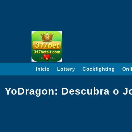
Início
Lottery
Cockfighting
Onl
YoDragon: Descubra o Jo